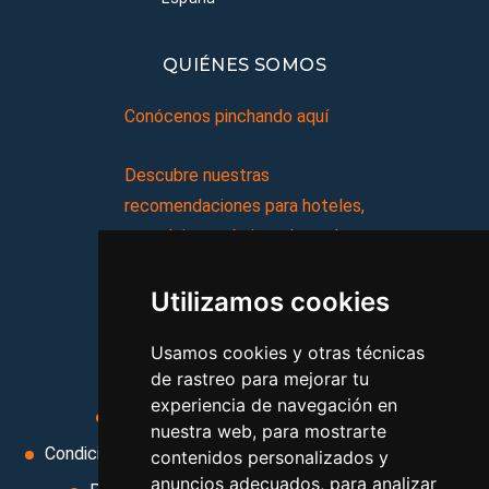
QUIÉNES SOMOS
Conócenos pinchando aquí
Descubre nuestras
recomendaciones para hoteles,
complejos turísticos, hostales,
vacaciones, paquetes de
Utilizamos cookies
viajes, y mucho más!
Usamos cookies y otras técnicas
MI AGENCIA
de rastreo para mejorar tu
experiencia de navegación en
Aviso legal
Condiciones de uso
nuestra web, para mostrarte
Condiciones Generales
Ley de Viajes Combinados
contenidos personalizados y
anuncios adecuados, para analizar