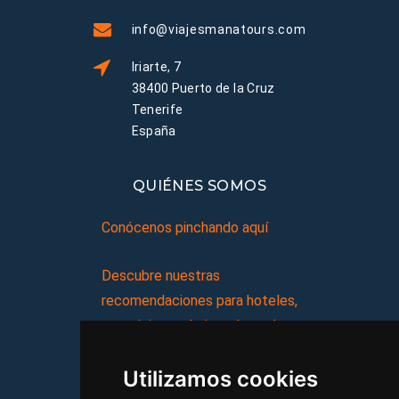
info@viajesmanatours.com
Iriarte, 7
38400 Puerto de la Cruz
Tenerife
España
QUIÉNES SOMOS
Conócenos pinchando aquí
Descubre nuestras
recomendaciones para hoteles,
complejos turísticos, hostales,
vacaciones, paquetes de
Utilizamos cookies
viajes, y mucho más!