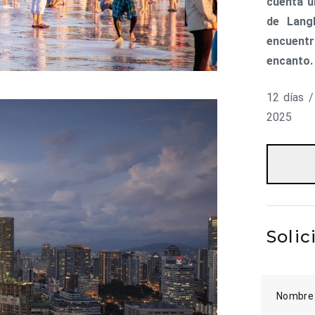
cuenta u
de Langk
encuentr
encanto.
12 días 
2025
Solic
Nombre