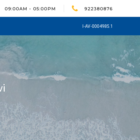
09:00AM - 05:00PM
922380876
I-AV-0004985.1
i