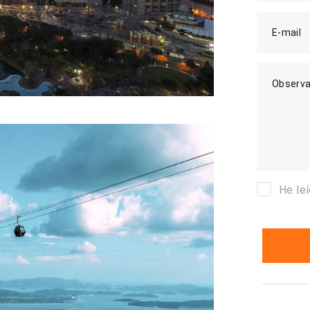
E-mail
Observa
He le