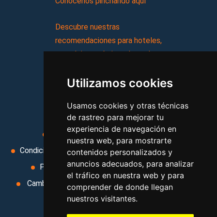
Conócenos pinchando aquí
Descubre nuestras
recomendaciones para hoteles,
complejos turísticos, hostales,
vacaciones, paquetes de
Utilizamos cookies
viajes, y mucho más!
Usamos cookies y otras técnicas
MI AGENCIA
de rastreo para mejorar tu
experiencia de navegación en
Aviso legal
Condiciones de uso
nuestra web, para mostrarte
Condiciones Generales
Ley de Viajes Combinados
contenidos personalizados y
anuncios adecuados, para analizar
Política de privacidad
Uso de cookies
el tráfico en nuestra web y para
Cambiar preferencias de cookies
Area privada
comprender de donde llegan
nuestros visitantes.
Contacto